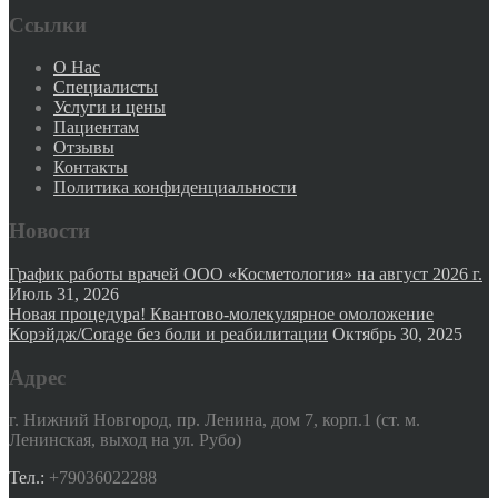
Ссылки
О Нас
Специалисты
Услуги и цены
Пациентам
Отзывы
Контакты
Политика конфиденциальности
Новости
График работы врачей ООО «Косметология» на август 2026 г.
Июль 31, 2026
Новая процедура! Квантово-молекулярное омоложение
Корэйдж/Corage без боли и реабилитации
Октябрь 30, 2025
Адрес
г. Нижний Новгород, пр. Ленина, дом 7, корп.1 (ст. м.
Ленинская, выход на ул. Рубо)
Тел.:
+79036022288