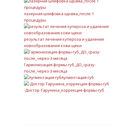
лазерная шлифовка шрама_после 1
процедуры
результат лечения купероза и удаления
новообразования кожи щеки
Гармонизация-формы-губ_ДО_сразу-
после_через-3-месяца
Аугментация-губ
-Доктор-Тарунина_коррекция-формы-губ