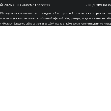
© 2026 ООО «Косметология»
Лицензия на о
Обращаем ваше внимание на то, что данный интернет-сайт, а также вся информация о то
при каких условиях не является публичной офертой. Информация, представленная на сайт
либо лицу. Владелец сайта оставляет за собой право в любое время изменить данную инф