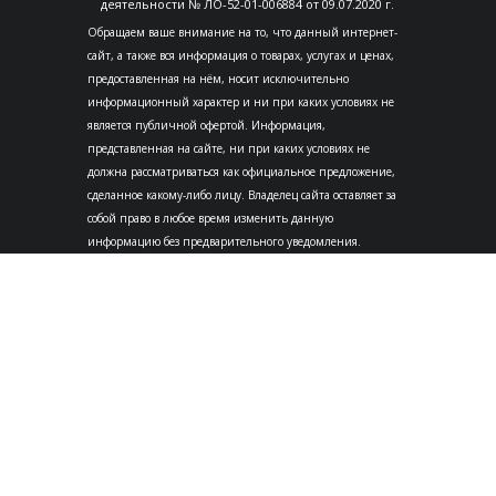
деятельности № ЛО-52-01-006884 от 09.07.2020 г.
Обращаем ваше внимание на то, что данный интернет-
сайт, а также вся информация о товарах, услугах и ценах,
предоставленная на нём, носит исключительно
информационный характер и ни при каких условиях не
является публичной офертой. Информация,
представленная на сайте, ни при каких условиях не
должна рассматриваться как официальное предложение,
сделанное какому-либо лицу. Владелец сайта оставляет за
собой право в любое время изменить данную
информацию без предварительного уведомления.