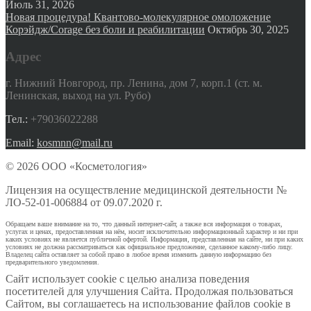
Июль 31, 2026
Новая процедура! Квантово-молекулярное омоложение
Корэйдж/Corage без боли и реабилитации
Октябрь 30, 2025
Адрес
г. Нижний Новгород, пр. Ленина, дом 7, корп.1 (ст. м.
Ленинская, выход на ул. Рубо)
Тел.:
+79036022288
Email:
kosmnn@mail.ru
© 2026 ООО «Косметология»
Лицензия на осуществление медицинской деятельности №
ЛО-52-01-006884 от 09.07.2020 г.
Обращаем ваше внимание на то, что данный интернет-сайт, а также вся информация о товарах,
услугах и ценах, предоставленная на нём, носит исключительно информационный характер и ни при
каких условиях не является публичной офертой. Информация, представленная на сайте, ни при каких
условиях не должна рассматриваться как официальное предложение, сделанное какому-либо лицу.
Владелец сайта оставляет за собой право в любое время изменить данную информацию без
предварительного уведомления.
Сайт использует cookie с целью анализа поведения
посетителей для улучшения Сайта. Продолжая пользоваться
Сайтом, вы соглашаетесь на использование файлов cookie в