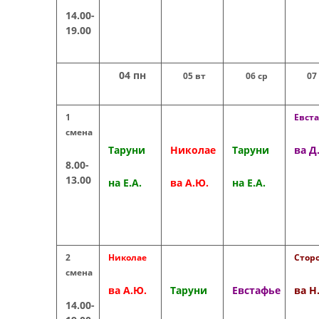
14.00-
19.00
04 пн
05 вт
06 ср
07
1
Евст
смена
Таруни
Николае
Таруни
ва Д.
8.00-
13.00
на Е.А.
ва А.Ю.
на Е.А.
2
Николае
Стор
смена
ва А.Ю.
Таруни
Евстафье
ва Н
14.00-