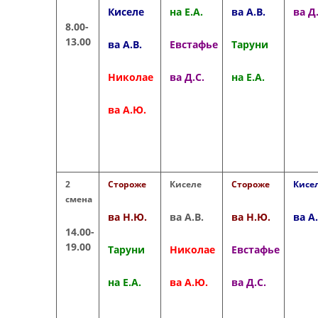
Киселе
на Е.А.
ва А.В.
ва Д.
8.00-
13.00
ва А.В.
Евстафье
Таруни
Николае
ва Д.С.
на Е.А.
ва А.Ю.
2
Стороже
Киселе
Стороже
Кисе
смена
ва Н.Ю.
ва А.В.
ва Н.Ю.
ва А.
14.00-
19.00
Таруни
Николае
Евстафье
на Е.А.
ва А.Ю.
ва Д.С.