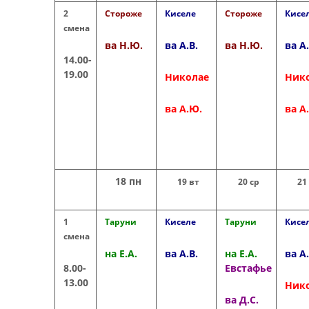
2
Стороже
Киселе
Стороже
Кисе
смена
ва Н.Ю.
ва А.В.
ва Н.Ю.
ва А.
14.00-
19.00
Николае
Ник
ва А.Ю.
ва А
18 пн
19 вт
20 ср
21
1
Таруни
Киселе
Таруни
Кисе
смена
на Е.А.
ва А.В.
на Е.А.
ва А.
8.00-
Евстафье
13.00
Ник
ва Д.С.