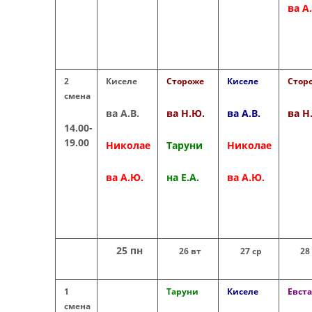
ва А
2
Киселе
Стороже
Киселе
Стор
смена
ва А.В.
ва Н.Ю.
ва А.В.
ва Н
14.00-
19.00
Николае
Таруни
Николае
ва А.Ю.
на Е.А.
ва А.Ю.
25 пн
26 вт
27 ср
28
1
Таруни
Киселе
Евст
смена