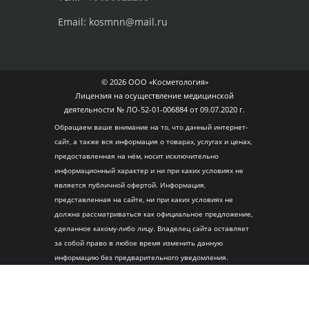
Email:
kosmnn@mail.ru
© 2026 ООО «Косметология»
Лицензия на осуществление медицинской
деятельности № ЛО-52-01-006884 от 09.07.2020 г.
Обращаем ваше внимание на то, что данный интернет-
сайт, а также вся информация о товарах, услугах и ценах,
предоставленная на нём, носит исключительно
информационный характер и ни при каких условиях не
является публичной офертой. Информация,
представленная на сайте, ни при каких условиях не
должна рассматриваться как официальное предложение,
сделанное какому-либо лицу. Владелец сайта оставляет
за собой право в любое время изменить данную
информацию без предварительного уведомления.