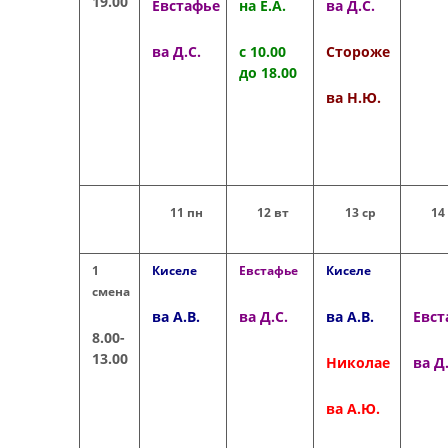
19.00
Евстафье
на Е.А.
ва Д.С.
ва Д.С.
с 10.00
Стороже
до 18.00
ва Н.Ю.
11 пн
12 вт
13 ср
14
1
Киселе
Евстафье
Киселе
смена
ва А.В.
ва Д.С.
ва А.В.
Евст
8.00-
13.00
Николае
ва Д.
ва А.Ю.